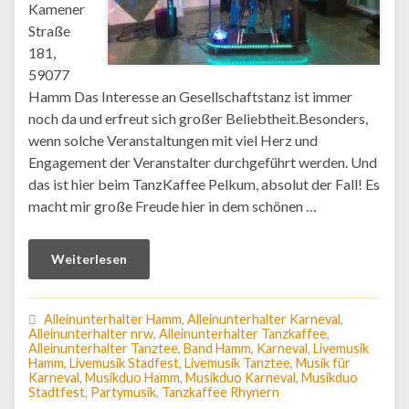
Kamener
Straße
181,
59077
Hamm Das Interesse an Gesellschaftstanz ist immer
noch da und erfreut sich großer Beliebtheit.Besonders,
wenn solche Veranstaltungen mit viel Herz und
Engagement der Veranstalter durchgeführt werden. Und
das ist hier beim TanzKaffee Pelkum, absolut der Fall! Es
macht mir große Freude hier in dem schönen …
Weiterlesen
Alleinunterhalter Hamm
,
Alleinunterhalter Karneval
,
Alleinunterhalter nrw
,
Alleinunterhalter Tanzkaffee
,
Alleinunterhalter Tanztee
,
Band Hamm
,
Karneval
,
Livemusik
Hamm
,
Livemusik Stadfest
,
Livemusik Tanztee
,
Musik für
Karneval
,
Musikduo Hamm
,
Musikduo Karneval
,
Musikduo
Stadtfest
,
Partymusik
,
Tanzkaffee Rhynern