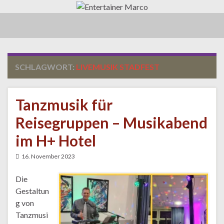
Navi
umsc
SCHLAGWORT:
LIVEMUSIK STADFEST
Tanzmusik für
Reisegruppen – Musikabend
im H+ Hotel
16. November 2023
Die
Gestaltun
g von
Tanzmusi