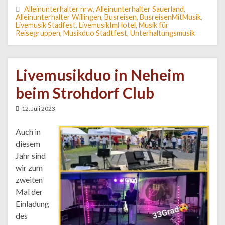
Alleinunterhalter nrw
,
Alleinunterhalter Sauerland
,
Alleinunterhalter Willingen
,
Busreisen
,
BusreisenMitMusik
,
Livemusik Stadfest
,
LivemusikImHotel
,
Musik für
Reisegruppen
,
Musikduo Stadtfest
,
Unterhaltungsmusik
Livemusikduo in Neheim
beim Strohdorf Club
12. Juli 2023
Auch in
diesem
Jahr sind
wir zum
zweiten
Mal der
Einladung
des