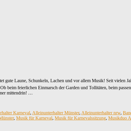
 gute Laune, Schunkeln, Lachen und vor allem Musik! Seit vielen Jah
 Ob beim feierlichen Einmarsch der Garden und Tollitäten, beim passen
mer mittendrin! …
rhalter Karneval
,
Alleinunterhalter Münster
,
Alleinunterhalter nrw
,
Ban
Münster
,
Musik für Karneval
,
Musik für Karnevalssitzung
,
Musikduo A