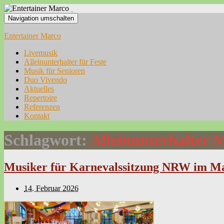
Navigation umschalten
Entertainer Marco
Livemusik
Alleinunterhalter für Feste
Musik für Senioren
Duo Vivendo
Aktuelles
Repertoire
Referenzen
Kontakt
Schlagwort:
Alleinunterhalter 
Musiker für Karnevalssitzung NRW im Ma
14. Februar 2026