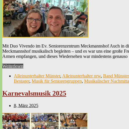
Mit Duo Vivendo im Ev. Seniorenzentrum Meckmannshof Auch in dies
Meckmannshof musikalisch begleiten – und es war uns eine große Freu
Armen empfangen, und dieses Wiedersehen war mindestens genaus
Weiterlesen
Alleinunterhalter Münster
,
Alleinunterhalter nrw
,
Band Münster
Bestager
,
Musik für Seniorengruppen
,
Musikalischer Nachmitta
Karnevalsmusik 2025
8. März 2025