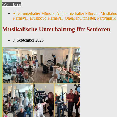
Weiterlesen
Alleinunterhalter Münster
,
Alleinunterhalter Münster, Musikdu
Karneval, Musikduo Karneval
,
OneManOrchester
,
Partymusik
Musikalische Unterhaltung für Senioren
9. September 2025