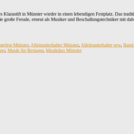
Klarastift in Münster wieder in einen lebendigen Festplatz. Das tradit
e große Freude, erneut als Musiker und Beschallungstechniker mit dab
merfest Münster
,
Alleinunterhalter Münster
,
Alleinunterhalter nrw
,
Band
ter
,
Musik für Bestager
,
Musikduo Münster