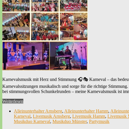
Karnevalsmusik mit Herz und Stimmung 🎧🎭 Karneval – das bedeutet
Karnevalssitzungen musikalisch und sorge für die richtige Stimmung.
bei stimmungsvollen Schunkelrunden – meine Karnevalsmusik ist im
Weiterlesen
Alleinunterhalter Arnsberg
,
Alleinunterhalter Hamm
,
Alleinunte
Karneval
,
Livemusik Arnsberg
,
Livemusik Hamm
,
Livemusik 
Musikduo Karneval
,
Musikduo Münster
,
Partymusik