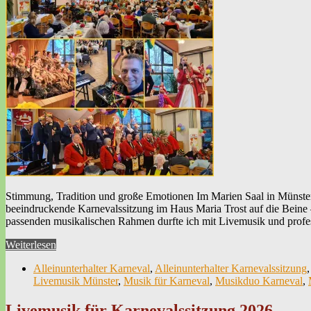
Stimmung, Tradition und große Emotionen Im Marien Saal in Münster w
beeindruckende Karnevalssitzung im Haus Maria Trost auf die Beine 
passenden musikalischen Rahmen durfte ich mit Livemusik und profe
Weiterlesen
Alleinunterhalter Karneval
,
Alleinunterhalter Karnevalssitzung
Livemusik Münster
,
Musik für Karneval
,
Musikduo Karneval
,
Livemusik für Karnevalssitzung 2026