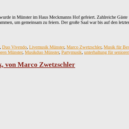
wurde in Münster im Haus Meckmanns Hof gefeiert. Zahlreiche Gäste 
mmen, um gemeinsam zu feiern. Der große Saal war bis auf den letzten 
,
Duo Vivendo
,
Livemusik Münster
,
Marco Zwetzschler
,
Musik für Bes
oren Münster
,
Musikduo Münster
,
Partymusik
,
unterhaltung für seniore
k, von Marco Zwetzschler