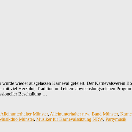
urde wieder ausgelassen Karneval gefeiert. Der Karnevalsverein Böse 
– mit viel Herzblut, Tradition und einem abwechslungsreichen Program
ssioneller Beschallung …
,
Alleinunterhalter Münster
,
Alleinunterhalter nrw
,
Band Münster
,
Karne
Musikduo Münster
,
Musiker für Karnevalssitzung NRW
,
Partymusik