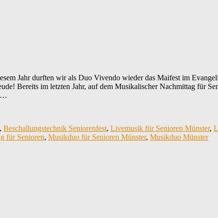
em Jahr durften wir als Duo Vivendo wieder das Maifest im Evangel
de! Bereits im letzten Jahr, auf dem Musikalischer Nachmittag für Se
o …
,
Beschallungstechnik Seniorenfest
,
Livemusik für Senioren Münster
,
L
g für Senioren
,
Musikduo für Senioren Münster
,
Musikduo Münster