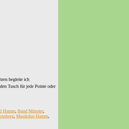
ren begleite ich
den Tusch für jede Pointe oder
d Hamm
,
Band Münster
,
rnsberg
,
Musikduo Hamm
,