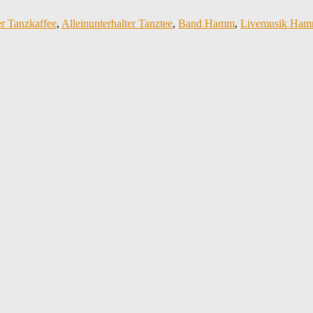
er Tanzkaffee
,
Alleinunterhalter Tanztee
,
Band Hamm
,
Livemusik Ha