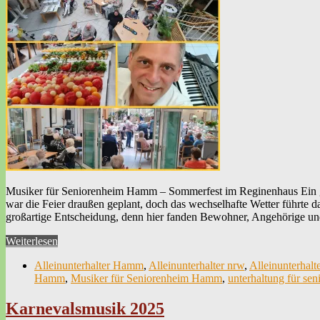
Musiker für Seniorenheim Hamm – Sommerfest im Reginenhaus Ein ga
war die Feier draußen geplant, doch das wechselhafte Wetter führte da
großartige Entscheidung, denn hier fanden Bewohner, Angehörige u
Weiterlesen
Alleinunterhalter Hamm
,
Alleinunterhalter nrw
,
Alleinunterhalt
Hamm
,
Musiker für Seniorenheim Hamm
,
unterhaltung für se
Karnevalsmusik 2025