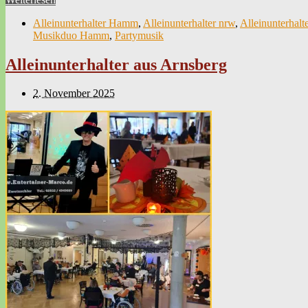
Alleinunterhalter Hamm
,
Alleinunterhalter nrw
,
Alleinunterhalt
Musikduo Hamm
,
Partymusik
Alleinunterhalter aus Arnsberg
2. November 2025