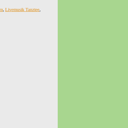
mm
,
Livemusik Tanztee
,