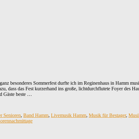
nz besonderes Sommerfest durfte ich im Reginenhaus in Hamm musika
zu, dass das Fest kurzerhand ins große, lichtdurchflutete Foyer des Ha
nd Gäste beste …
er Senioren
,
Band Hamm
,
Livemusik Hamm
,
Musik für Bestager
,
Musik
niorennachmittage