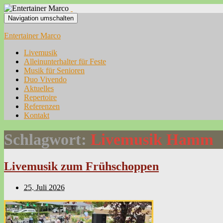
Navigation umschalten
Entertainer Marco
Livemusik
Alleinunterhalter für Feste
Musik für Senioren
Duo Vivendo
Aktuelles
Repertoire
Referenzen
Kontakt
Schlagwort:
Livemusik Hamm
Livemusik zum Frühschoppen
25. Juli 2026