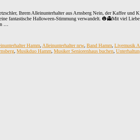
chler, Ihrem Alleinunterhalter aus Arnsberg Nein, der Kaffee und
 eine fantastische Halloween-Stimmung verwandelt. 🎃👻Mit viel Liebe
en …
einunterhalter Hamm
,
Alleinunterhalter nrw
,
Band Hamm
,
Livemusik A
rnsberg
,
Musikduo Hamm
,
Musiker Seniorenhaus buchen
,
Unterhaltun