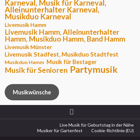
Karneval, Musik für Karneval,
Alleinunterhalter Karneval,
Musikduo Karneval
Livemusik Hamm
Livemusik Hamm, Alleinunterhalter
Hamm, Musikduo Hamm, Band Hamm
Livemusik Münster
Livemusik Stadfest, Musikduo Stadtfest
Musik für Bestager
Musikduo Hamm
Partymusik
Musik für Senioren
Musikwünsche
Live Musik für Geburtstag in der Nähe
Musiker für Gartenfest
Cookie-Richtlinie (EU)