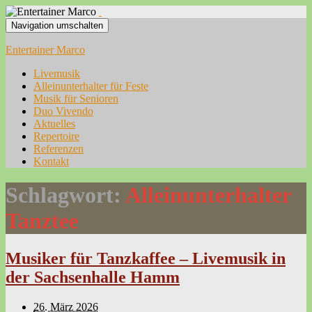
Navigation umschalten
Entertainer Marco
Livemusik
Alleinunterhalter für Feste
Musik für Senioren
Duo Vivendo
Aktuelles
Repertoire
Referenzen
Kontakt
Schlagwort:
Alleinunterhalter
Tanztee
Musiker für Tanzkaffee – Livemusik in
der Sachsenhalle Hamm
26. März 2026