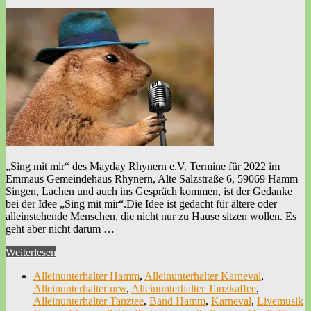
„Sing mit mir“ des Mayday Rhynern e.V. Termine für 2022 im
Emmaus Gemeindehaus Rhynern, Alte Salzstraße 6, 59069 Hamm
Singen, Lachen und auch ins Gespräch kommen, ist der Gedanke
bei der Idee „Sing mit mir“.Die Idee ist gedacht für ältere oder
alleinstehende Menschen, die nicht nur zu Hause sitzen wollen. Es
geht aber nicht darum …
Weiterlesen
Alleinunterhalter Hamm
,
Alleinunterhalter Karneval
,
Alleinunterhalter nrw
,
Alleinunterhalter Tanzkaffee
,
Alleinunterhalter Tanztee
,
Band Hamm
,
Karneval
,
Livemusik