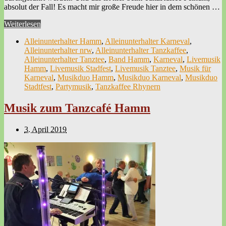
absolut der Fall! Es macht mir große Freude hier in dem schönen …
Weiterlesen
Alleinunterhalter Hamm
,
Alleinunterhalter Karneval
,
Alleinunterhalter nrw
,
Alleinunterhalter Tanzkaffee
,
Alleinunterhalter Tanztee
,
Band Hamm
,
Karneval
,
Livemusik
Hamm
,
Livemusik Stadfest
,
Livemusik Tanztee
,
Musik für
Karneval
,
Musikduo Hamm
,
Musikduo Karneval
,
Musikduo
Stadtfest
,
Partymusik
,
Tanzkaffee Rhynern
Musik zum Tanzcafé Hamm
3. April 2019