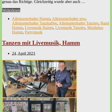
genau das Richtige. Gleichzeitig wurde aber auch …
Weiterlesen
Alleinunterhalter Hamm
,
Alleinunterhalter nrw
,
Alleinunterhalter Tanzkaffee
,
Alleinunterhalter Tanztee
,
Band
Hamm
,
Livemusik Hamm
,
Livemusik Tanztee
,
Musikduo
Hamm
,
Partymusik
Tanzen mit Livemusik, Hamm
24. April 2023