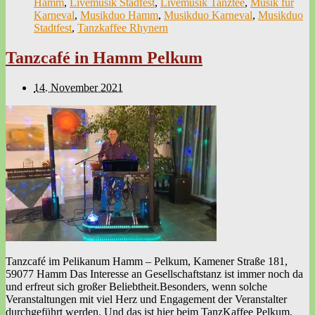
Hamm
,
Livemusik Stadfest
,
Livemusik Tanztee
,
Musik für
Karneval
,
Musikduo Hamm
,
Musikduo Karneval
,
Musikduo
Stadtfest
,
Tanzkaffee Rhynern
Tanzcafé in Hamm Pelkum
14. November 2021
Tanzcafé im Pelikanum Hamm – Pelkum, Kamener Straße 181,
59077 Hamm Das Interesse an Gesellschaftstanz ist immer noch da
und erfreut sich großer Beliebtheit.Besonders, wenn solche
Veranstaltungen mit viel Herz und Engagement der Veranstalter
durchgeführt werden. Und das ist hier beim TanzKaffee Pelkum,