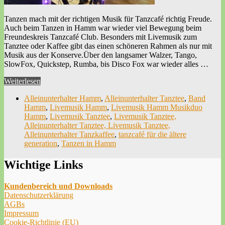
Tanzen mach mit der richtigen Musik für Tanzcafé richtig Freude.
Auch beim Tanzen in Hamm war wieder viel Bewegung beim
Freundeskreis Tanzcafé Club. Besonders mit Livemusik zum
Tanztee oder Kaffee gibt das einen schöneren Rahmen als nur mit
Musik aus der Konserve.Über den langsamer Walzer, Tango,
SlowFox, Quickstep, Rumba, bis Disco Fox war wieder alles …
Weiterlesen
Alleinunterhalter Hamm
,
Alleinunterhalter Tanztee
,
Band
Hamm
,
Livemusik Hamm
,
Livemusik Hamm Musikduo
Hamm
,
Livemusik Tanztee
,
Livemusik Tanztee,
Alleinunterhalter Tanztee, Livemusik Tanztee,
Alleinunterhalter Tanzkaffee
,
tanzcafé für die ältere
generation
,
Tanzen in Hamm
Wichtige Links
Kundenbereich und Downloads
Datenschutzerklärung
AGBs
Impressum
Cookie-Richtlinie (EU)