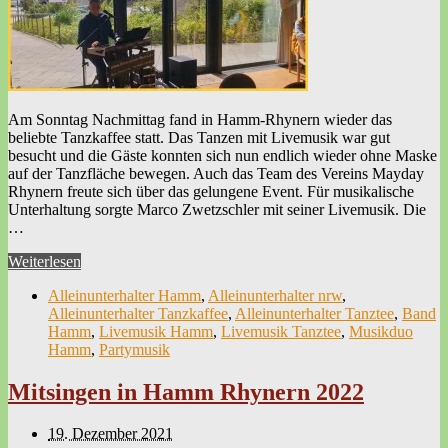
Am Sonntag Nachmittag fand in Hamm-Rhynern wieder das
beliebte Tanzkaffee statt. Das Tanzen mit Livemusik war gut
besucht und die Gäste konnten sich nun endlich wieder ohne Maske
auf der Tanzfläche bewegen. Auch das Team des Vereins Mayday
Rhynern freute sich über das gelungene Event. Für musikalische
Unterhaltung sorgte Marco Zwetzschler mit seiner Livemusik. Die
…
Weiterlesen
Alleinunterhalter Hamm
,
Alleinunterhalter nrw
,
Alleinunterhalter Tanzkaffee
,
Alleinunterhalter Tanztee
,
Band
Hamm
,
Livemusik Hamm
,
Livemusik Tanztee
,
Musikduo
Hamm
,
Partymusik
Mitsingen in Hamm Rhynern 2022
19. Dezember 2021