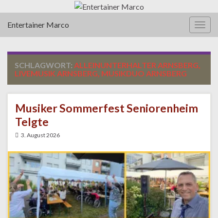
Entertainer Marco
Navi
umsc
SCHLAGWORT:
ALLEINUNTERHALTER ARNSBERG,
LIVEMUSIK ARNSBERG, MUSIKDUO ARNSBERG
Musiker Sommerfest Seniorenheim
Telgte
3. August 2026