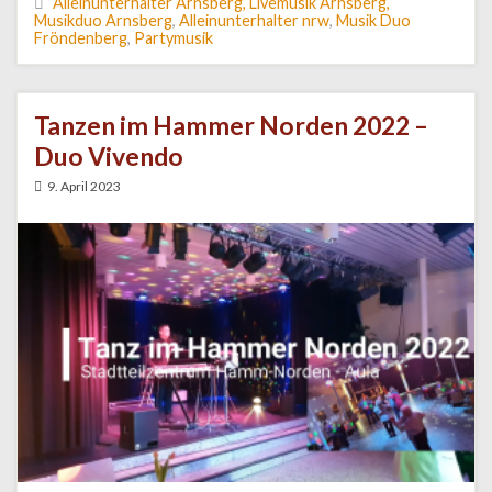
Alleinunterhalter Arnsberg, Livemusik Arnsberg,
Musikduo Arnsberg
,
Alleinunterhalter nrw
,
Musik Duo
Fröndenberg
,
Partymusik
Tanzen im Hammer Norden 2022 –
Duo Vivendo
9. April 2023