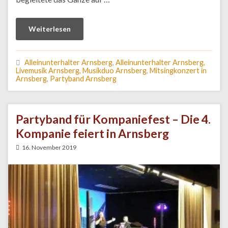
Weiterlesen
Alleinunterhalter Arnsberg
,
Alleinunterhalter Arnsberg,
Livemusik Arnsberg, Musikduo Arnsberg
,
Mitsingkonzert in
Arnsberg
,
Partyband Arnsberg
Partyband für Kompaniefest – Die 4.
Kompanie feiert in Arnsberg
16. November 2019