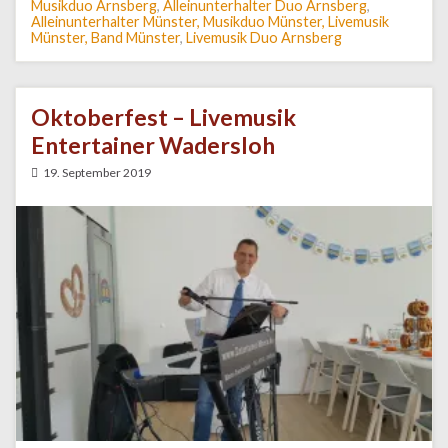
Musikduo Arnsberg
,
Alleinunterhalter Duo Arnsberg
,
Alleinunterhalter Münster, Musikduo Münster, Livemusik
Münster, Band Münster
,
Livemusik Duo Arnsberg
Oktoberfest – Livemusik
Entertainer Wadersloh
19. September 2019