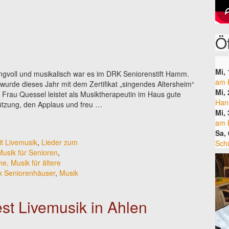
Ö
Mi,
voll und musikalisch war es im DRK Seniorenstift Hamm.
am 
urde dieses Jahr mit dem Zertifikat „singendes Altersheim“
Mi,
Frau Quessel leistet als Musiktherapeutin im Haus gute
Han
tützung, den Applaus und freu …
Mi,
am 
Sa,
it Livemusik
,
Lieder zum
Sch
Musik für Senioren
,
e, Musik für ältere
k Seniorenhäuser
,
Musik
st Livemusik in Ahlen