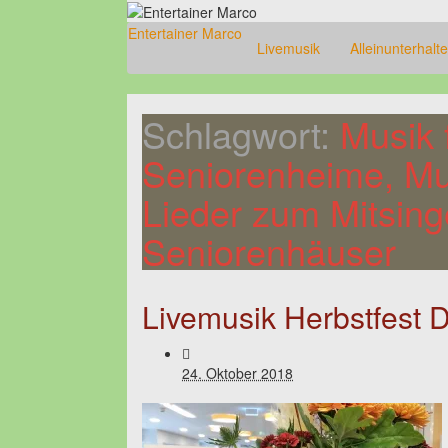
Entertainer Marco
Livemusik
Alleinunterhalte
Schlagwort:
Musik 
Seniorenheime, Mus
Lieder zum Mitsing
Seniorenhäuser
Livemusik Herbstfes
24. Oktober 2018