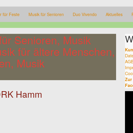
r für Feste
Musik für Senioren
Duo Vivendo
Aktuelles
für Senioren, Musik
W
ik für ältere Menschen,
Kun
Dat
en, Musik
AGB
Imp
Cook
Zur
Fac
t DRK Hamm