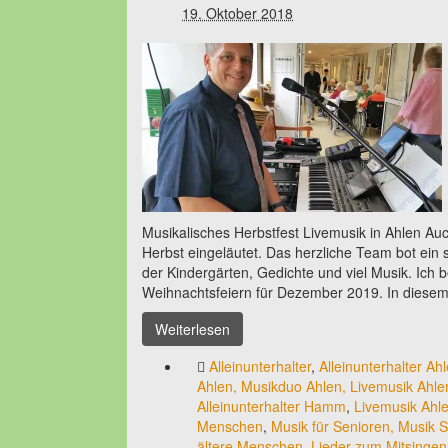
19. Oktober 2018
Musikalisches Herbstfest Livemusik in Ahlen Au
Herbst eingeläutet. Das herzliche Team bot ein 
der Kindergärten, Gedichte und viel Musik. Ich 
Weihnachtsfeiern für Dezember 2019. In dies
Weiterlesen
Alleinunterhalter
,
Alleinunterhalter Ah
Ahlen, Musikduo Ahlen, Livemusik Ahle
Alleinunterhalter Hamm
,
Livemusik Ahl
Menschen
,
Musik für Senioren, Musik 
ältere Menschen, Lieder zum Mitsingen