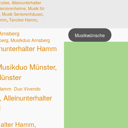
ztee, Alleinunterhalter
Seniorenheime, Musik für
, Musik Seniorenhäuser
,
Hamm
,
Tanztee Hamm
,
 Arnsberg
Musikwünsche
sberg, Musikduo Arnsberg
inunterhalter Hamm
 Musikduo Münster,
Münster
Hamm
Duo Vivendo
 Alleinunterhalter
l
halter Hamm,