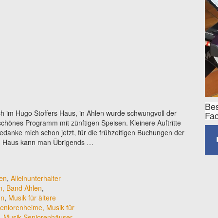
Bes
ch im Hugo Stoffers Haus, in Ahlen wurde schwungvoll der
Fa
schönes Programm mit zünftigen Speisen. Kleinere Auftritte
bedanke mich schon jetzt, für die frühzeitigen Buchungen der
em Haus kann man Übrigends …
len
,
Alleinunterhalter
n, Band Ahlen
,
en
,
Musik für ältere
Seniorenheime, Musik für
, Musik Seniorenhäuser