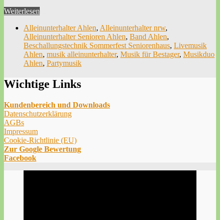
Weiterlesen
Alleinunterhalter Ahlen
,
Alleinunterhalter nrw
,
Alleinunterhalter Senioren Ahlen
,
Band Ahlen
,
Beschallungstechnik Sommerfest Seniorenhaus
,
Livemusik
Ahlen
,
musik alleinunterhalter
,
Musik für Bestager
,
Musikduo
Ahlen
,
Partymusik
Wichtige Links
Kundenbereich und Downloads
Datenschutzerklärung
AGBs
Impressum
Cookie-Richtlinie (EU)
Zur Google Bewertung
Facebook