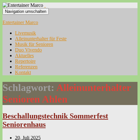
Navigation umschalten
Entertainer Marco
Livemusik
Alleinunterhalter für Feste
Musik für Senioren
Duo Vivendo
Aktuelles
Repertoire
Referenzen
Kontakt
Schlagwort:
Alleinunterhalter
Senioren Ahlen
Beschallungstechnik Sommerfest
Seniorenhaus
20. Juli 2025