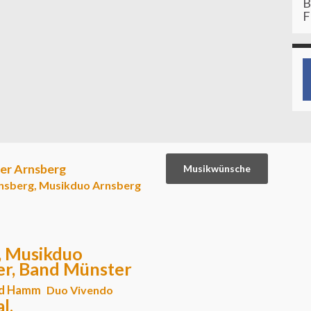
B
F
ter Arnsberg
Musikwünsche
rnsberg, Musikduo Arnsberg
, Musikduo
er, Band Münster
d Hamm
Duo Vivendo
l,