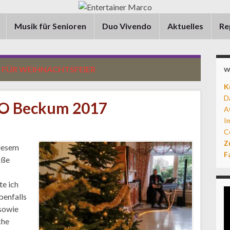
Musik für Senioren
Duo Vivendo
Aktuelles
Re
 FÜR WEIHNACHTSFEIER
W
K
D
O Beckum 2017
A
I
C
Z
diesem
F
oße
e ich
enfalls
sowie
che