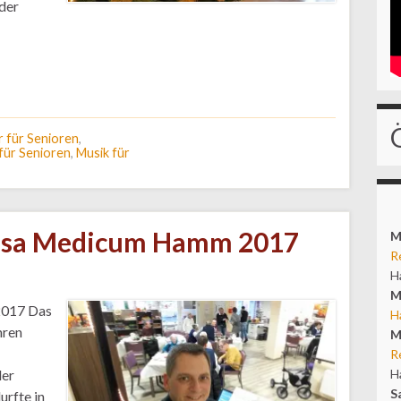
der
r für Senioren
,
für Senioren
,
Musik für
nsa Medicum Hamm 2017
M
R
H
M
2017 Das
H
hren
M
R
H
der
S
urfte in