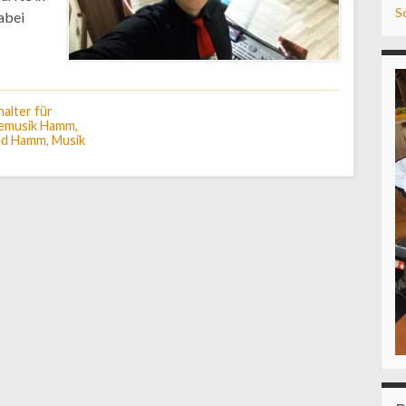
S
abei
halter für
vemusik Hamm,
and Hamm
,
Musik