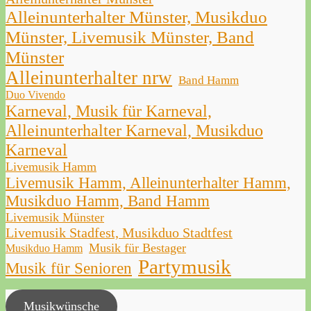
Alleinunterhalter Münster, Musikduo
Münster, Livemusik Münster, Band
Münster
Alleinunterhalter nrw
Band Hamm
Duo Vivendo
Karneval, Musik für Karneval,
Alleinunterhalter Karneval, Musikduo
Karneval
Livemusik Hamm
Livemusik Hamm, Alleinunterhalter Hamm,
Musikduo Hamm, Band Hamm
Livemusik Münster
Livemusik Stadfest, Musikduo Stadtfest
Musik für Bestager
Musikduo Hamm
Partymusik
Musik für Senioren
Musikwünsche